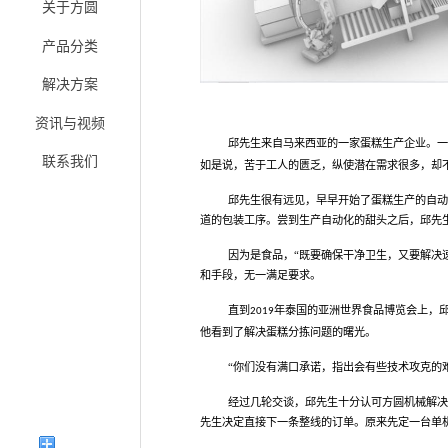
关于方圆
产品分类
解决方案
资讯与视频
邱先生来自马来西亚的一家蛋糕生产企业。
联系我们
如是说
，苦于工人的匮乏，纵使潜在需求很多，却
邱先生很有远见，早早开始了蛋糕生产的自
道的包装工序。尝到生产自动化的甜头之后，邱先
因为是食品，“既要确保干净卫生，又要解决
和手段，无一满足要求。
直到
年泰国的亚洲世界食品博览会上，
2019
他看到了解决蛋糕分拣问题的曙光。
“你们没有满口承诺，指出会有些技术攻克的
经过几轮交谈，邱先生十分认可方圆机械解
先生决定直接下一条整线的订单。原来先定一台单
English