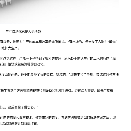
生产自动化已是大势所趋
一直以来
，他都为生产的成本和效率问题所困扰。
有市场
的，但是没工人啊！
邱先生
“
”
不敢扩大生产。
动化改造过程，产能一下子得到了很大的提升，原来处于前道生产的工人也转向了后
生便开始谋求包装流程的自动化。
速度匹配问题，还不能弄坏了我的蛋糕，挺难的。”邱先生苦苦寻觅，尝试过各种方法
邱先生看到了方圆机械的视觉检测设备和机械手设备。经过深入交谈，邱先生觉得，
难点，这反而给了我信心。”
决问题的态度和尊重技术、敬畏市场的态度。看到方圆机械给出的解决方案之后，邱
机试试效果的计划就此作古。